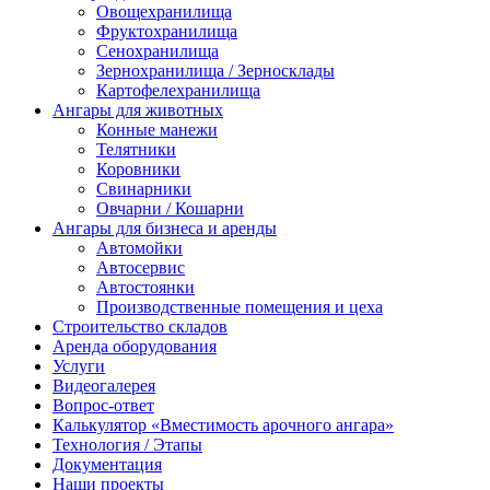
Овощехранилища
Фруктохранилища
Сенохранилища
Зернохранилища / Зерносклады
Картофелехранилища
Ангары для животных
Конные манежи
Телятники
Коровники
Свинарники
Овчарни / Кошарни
Ангары для бизнеса и аренды
Автомойки
Автосервис
Автостоянки
Производственные помещения и цеха
Строительство складов
Аренда оборудования
Услуги
Видеогалерея
Вопрос-ответ
Калькулятор «Вместимость арочного ангара»
Технология / Этапы
Документация
Наши проекты