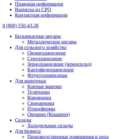
Правовая информация
Выписка из СРО
Контактная информация
8 (800) 550-43-28
Бескаркасные ангары
Металлические ангары
Для сельского хозяйства
Овощехранилище
Сенохранилище
Зернохранилище (зерносклад)
Картофелехранилище
Фруктохранилища
Для животных
Конные манежи
Телятники
Коровники
Свинарники
Птицефермы
Овчарни (Кошарни)
Склады
Холодильные склады
Для бизнеса
Производственные помещения и цеха