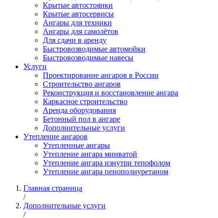
Крытые автостоянки
Крытые автосервисы
Ангары для техники
Ангары для самолётов
Для сдачи в аренду
Быстровозводимые автомойки
Быстровозводимые навесы
Услуги
Проектирование ангаров в России
Строительство ангаров
Реконструкция и восстановление ангара
Каркасное строительство
Аренда оборудования
Бетонный пол в ангаре
Дополнительные услуги
Утепление ангаров
Утепленные ангары
Утепление ангара минватой
Утепление ангара изнутри тепофолом
Утепление ангара пенополиуретаном
Главная страница
/
Дополнительные услуги
/